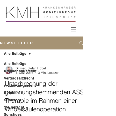
N E W S L E T T E R
Alle Beiträge
Alle Beiträge
Dr. med. Stefan Hübel
Krankenhausrecht
1. Dez. 2016
3 Min. Lesezeit
Vertragsarztrecht
Unterbrechung der
Arzthaftungsrecht
gerinnungshemmenden ASS-
E-Health
Therapie im Rahmen einer
Strafrecht
Steuerrecht
Wirbelsäulenoperation
Sonstiges