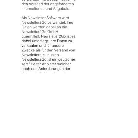
den Versand der angeforderten
Informationen und Angebote.
Als Newsletter Software wird
Newsletter2Go verwendet. Ihre
Daten werden dabei an die
Newsletter2Go GmbH
übermittelt. Newsletter2Go ist es
dabei untersagt, Ihre Daten zu
verkaufen und für andere
Zwecke als für den Versand von
Newslettern zu nutzen.
Newsletter2Go ist ein deutscher,
zertifizierter Anbieter, welcher
nach den Anforderungen der
Datenschutz-Grundverordnung
und des
Bundesdatenschutzgesetzes
ausgewählt wurde.
Weitere Informationen finden Sie
hier:
https://www.newsletter2go.de/inf
ormationen-newsletter-
empfaenger/
Die erteilte Einwilligung zur
Speicherung der Daten, der E-
Mail-Adresse sowie deren
Nutzung zum Versand des
Newsletters können Sie
jederzeit
widerrufen
, etwa über den