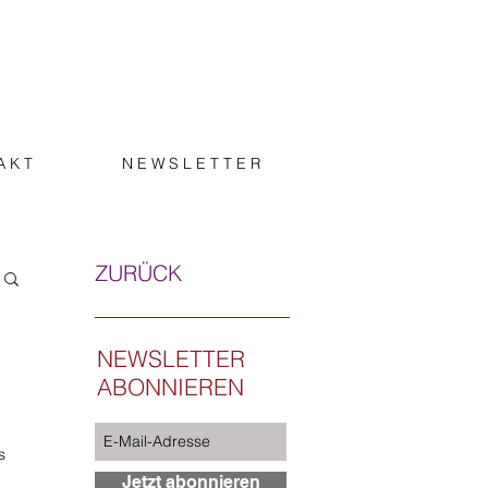
A K T
N E W S L E T T E R
ZURÜCK
NEWSLETTER
ABONNIEREN
s
Jetzt abonnieren