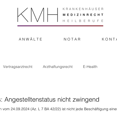
A N W Ä L T E
N O T A R
K O N T 
Vertragsarztrecht
Arzthaftungsrecht
E-Health
onstiges
 Angestelltenstatus nicht zwingend
vom 24.09.2024 (Az. L 7 BA 42/22) ist nicht jede Beschäftigung eine