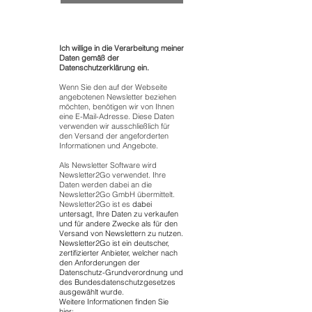
Ich willige in die Verarbeitung meiner
Daten gemäß der
Datenschutzerklärung ein.
Wenn Sie den auf der Webseite
angebotenen Newsletter beziehen
möchten, benötigen wir von Ihnen
eine E-Mail-Adresse. Diese Daten
verwenden wir ausschließlich für
den Versand der angeforderten
Informationen und Angebote.
Als Newsletter Software wird
Newsletter2Go verwendet. Ihre
Daten werden dabei an die
Newsletter2Go GmbH übermittelt.
Newsletter2Go ist es
dabei
untersagt, Ihre Daten zu verkaufen
und für andere Zwecke als für den
Versand von Newslettern zu nutzen.
Newsletter2Go ist ein deutscher,
zertifizierter Anbieter, welcher nach
den Anforderungen der
Datenschutz-Grundverordnung und
des Bundesdatenschutzgesetzes
ausgewählt wurde.
Weitere Informationen finden Sie
hier: