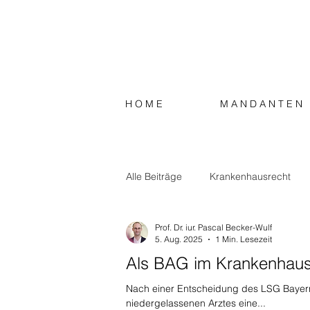
H O M E
M A N D A N T E N
Alle Beiträge
Krankenhausrecht
Prof. Dr. iur. Pascal Becker-Wulf
Strafrecht
Steuerrecht
S
5. Aug. 2025
1 Min. Lesezeit
Als BAG im Krankenhaus:
Nach einer Entscheidung des LSG Bayern 
niedergelassenen Arztes eine...