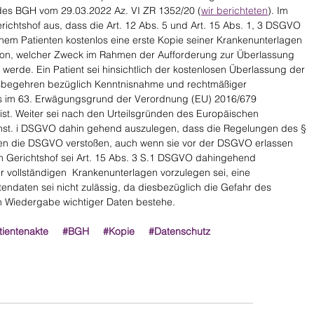
e des BGH vom 29.03.2022 Az. VI ZR 1352/20 (
wir berichteten
). Im 
erichtshof aus, dass die Art. 12 Abs. 5 und Art. 15 Abs. 1, 3 DSGVO 
inem Patienten kostenlos eine erste Kopie seiner Krankenunterlagen 
on, welcher Zweck im Rahmen der Aufforderung zur Überlassung 
erde. Ein Patient sei hinsichtlich der kostenlosen Überlassung der 
ftsbegehren bezüglich Kenntnisnahme und rechtmäßiger 
es im 63. Erwägungsgrund der Verordnung (EU) 2016/679 
ist. Weiter sei nach den Urteilsgründen des Europäischen 
chst. i DSGVO dahin gehend auszulegen, dass die Regelungen des § 
en die DSGVO verstoßen, auch wenn sie vor der DSGVO erlassen 
 Gerichtshof sei Art. 15 Abs. 3 S.1 DSGVO dahingehend 
 vollständigen  Krankenunterlagen vorzulegen sei, eine 
ndaten sei nicht zulässig, da diesbezüglich die Gefahr des 
n Wiedergabe wichtiger Daten bestehe.
tientenakte
#BGH
#Kopie
#Datenschutz