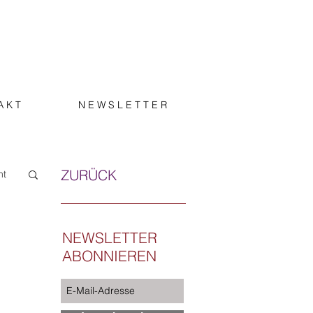
A K T
N E W S L E T T E R
ZURÜCK
ht
NEWSLETTER
ABONNIEREN