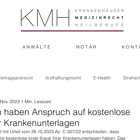
A N W Ä L T E
N O T A R
K O N T 
ertragsarztrecht
Arzthaftungsrecht
E-Health
Strafrec
 Nov. 2023
1 Min. Lesezeit
n haben Anspruch auf kostenlose
er Krankenunterlagen
t mit Urteil vom 26.10.2023 Az. C-307/22 entschieden, dass 
ine kostenlose erste Kopie ihrer Krankenunterlagen haben. Das 