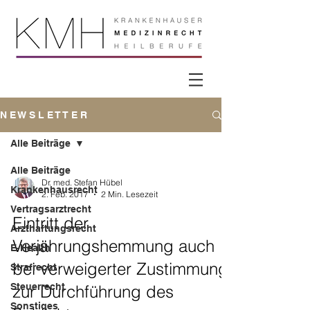
N E W S L E T T E R
Alle Beiträge
Alle Beiträge
Dr. med. Stefan Hübel
Krankenhausrecht
2. Feb. 2017
2 Min. Lesezeit
Vertragsarztrecht
Eintritt der
Arzthaftungsrecht
Verjährungshemmung auch
E-Health
bei verweigerter Zustimmung
Strafrecht
Steuerrecht
zur Durchführung des
Sonstiges