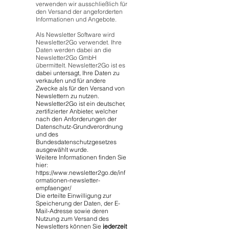
verwenden wir ausschließlich für
den Versand der angeforderten
Informationen und Angebote.
Als Newsletter Software wird
Newsletter2Go verwendet. Ihre
Daten werden dabei an die
Newsletter2Go GmbH
übermittelt. Newsletter2Go ist es
dabei untersagt, Ihre Daten zu
verkaufen und für andere
Zwecke als für den Versand von
Newslettern zu nutzen.
Newsletter2Go ist ein deutscher,
zertifizierter Anbieter, welcher
nach den Anforderungen der
Datenschutz-Grundverordnung
und des
Bundesdatenschutzgesetzes
ausgewählt wurde.
Weitere Informationen finden Sie
hier:
https://www.newsletter2go.de/inf
ormationen-newsletter-
empfaenger/
Die erteilte Einwilligung zur
Speicherung der Daten, der E-
Mail-Adresse sowie deren
Nutzung zum Versand des
Newsletters können Sie
jederzeit