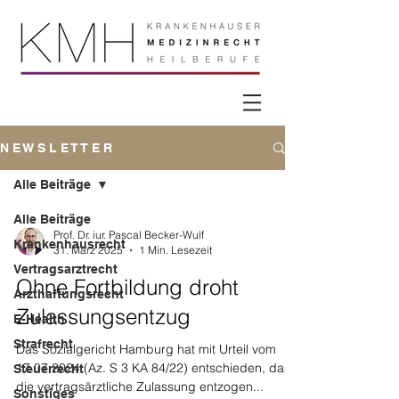
N E W S L E T T E R
Alle Beiträge
Alle Beiträge
Prof. Dr. iur. Pascal Becker-Wulf
Krankenhausrecht
31. März 2025
1 Min. Lesezeit
Vertragsarztrecht
Ohne Fortbildung droht
Arzthaftungsrecht
Zulassungsentzug
E-Health
Strafrecht
Das Sozialgericht Hamburg hat mit Urteil vom
17.07.2024 (Az. S 3 KA 84/22) entschieden, dass
Steuerrecht
die vertragsärztliche Zulassung entzogen...
Sonstiges