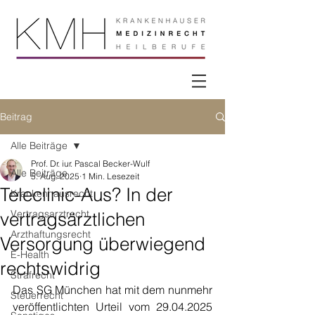
Beitrag
Alle Beiträge
Prof. Dr. iur. Pascal Becker-Wulf
Alle Beiträge
5. Aug. 2025
1 Min. Lesezeit
Teleclinic-Aus? In der
Krankenhausrecht
Vertragsarztrecht
vertragsärztlichen
Arzthaftungsrecht
Versorgung überwiegend
E-Health
rechtswidrig
Strafrecht
Das SG München hat mit dem nunmehr 
Steuerrecht
veröffentlichten Urteil vom 29.04.2025 