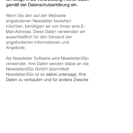
gemäß der Datenschutzerklärung ein.
Wenn Sie den auf der Webseite
angebotenen Newsletter beziehen
möchten, benötigen wir von Ihnen eine E-
Mail-Adresse. Diese Daten verwenden wir
ausschließlich für den Versand der
angeforderten Informationen und
Angebote.
Als Newsletter Software wird Newsletter2Go
verwendet. Ihre Daten werden dabei an die
Newsletter2Go GmbH übermittelt.
Newsletter2Go ist es
dabei untersagt, Ihre
Daten zu verkaufen und für andere Zwecke
als für den Versand von Newslettern zu
nutzen. Newsletter2Go ist ein deutscher,
zertifizierter Anbieter, welcher nach den
Anforderungen der Datenschutz-
Grundverordnung und des
Bundesdatenschutzgesetzes ausgewählt
wurde.
Weitere Informationen finden Sie hier:
https://www.newsletter2go.de/informationen