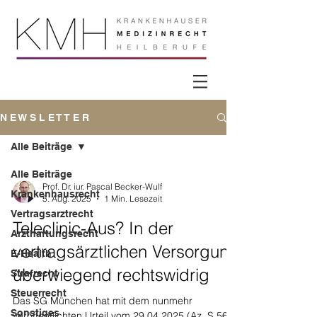
N E W S L E T T E R
Alle Beiträge
Alle Beiträge
Prof. Dr. iur. Pascal Becker-Wulf
Krankenhausrecht
5. Aug. 2025
1 Min. Lesezeit
Vertragsarztrecht
Teleclinic-Aus? In der
Arzthaftungsrecht
vertragsärztlichen Versorgung
E-Health
überwiegend rechtswidrig
Strafrecht
Steuerrecht
Das SG München hat mit dem nunmehr
Sonstiges
veröffentlichten Urteil vom 29.04.2025 (Az. S 56