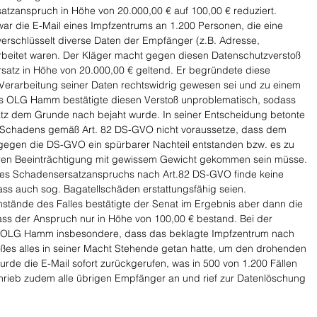
zanspruch in Höhe von 20.000,00 € auf 100,00 € reduziert. 
ar die E-Mail eines Impfzentrums an 1.200 Personen, die eine 
nverschlüsselt diverse Daten der Empfänger (z.B. Adresse, 
rbeitet waren. Der Kläger macht gegen diesen Datenschutzverstoß 
atz in Höhe von 20.000,00 € geltend. Er begründete diese 
 Verarbeitung seiner Daten rechtswidrig gewesen sei und zu einem 
Das OLG Hamm bestätigte diesen Verstoß unproblematisch, sodass 
tz dem Grunde nach bejaht wurde. In seiner Entscheidung betonte 
es Schadens gemäß Art. 82 DS-GVO nicht voraussetze, dass dem 
gegen die DS-GVO ein spürbarer Nachteil entstanden bzw. es zu 
baren Beeinträchtigung mit gewissem Gewicht gekommen sein müsse. 
des Schadensersatzanspruchs nach Art.82 DS-GVO finde keine 
s auch sog. Bagatellschäden erstattungsfähig seien. 
ände des Falles bestätigte der Senat im Ergebnis aber dann die 
s der Anspruch nur in Höhe von 100,00 € bestand. Bei der 
 OLG Hamm insbesondere, dass das beklagte Impfzentrum nach 
ßes alles in seiner Macht Stehende getan hatte, um den drohenden 
rde die E-Mail sofort zurückgerufen, was in 500 von 1.200 Fällen 
chrieb zudem alle übrigen Empfänger an und rief zur Datenlöschung 