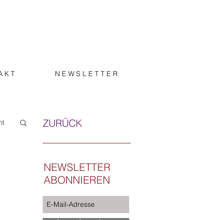
A K T
N E W S L E T T E R
ZURÜCK
ht
NEWSLETTER
ABONNIEREN