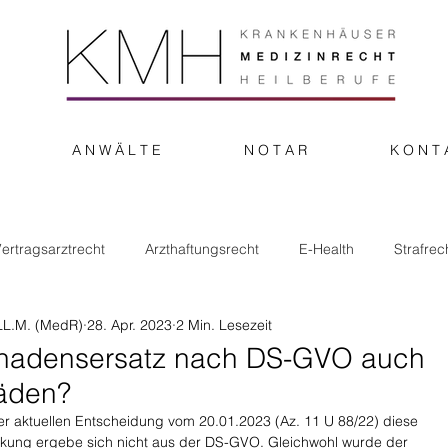
A N W Ä L T E
N O T A R
K O N T 
ertragsarztrecht
Arzthaftungsrecht
E-Health
Strafrec
LL.M. (MedR)
28. Apr. 2023
2 Min. Lesezeit
adensersatz nach DS-GVO auch
häden?
 aktuellen Entscheidung vom 20.01.2023 (Az. 11 U 88/22) diese 
nkung ergebe sich nicht aus der DS-GVO. Gleichwohl wurde der 