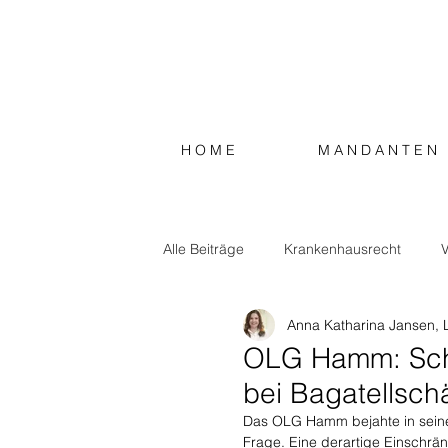
H O M E
M A N D A N T E N
Alle Beiträge
Krankenhausrecht
V
Anna Katharina Jansen, 
Steuerrecht
Sonstiges
OLG Hamm: Sch
bei Bagatellsc
Das OLG Hamm bejahte in seiner
Frage. Eine derartige Einschrä