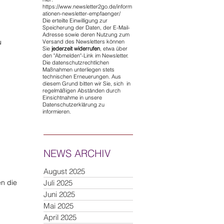
https://www.newsletter2go.de/inform
ationen-newsletter-empfaenger/
Die erteilte Einwilligung zur
Speicherung der Daten, der E-Mail-
Adresse sowie deren Nutzung zum
u
Versand des Newsletters können
Sie
jederzeit widerrufen
, etwa über
den "Abmelden"-Link im Newsletter.
Die datenschutzrechtlichen
Maßnahmen unterliegen stets
technischen Erneuerungen. Aus
diesem Grund bitten wir Sie, sich in
regelmäßigen Abständen durch
Einsichtnahme in unsere
Datenschutzerklärung zu
informieren.
NEWS ARCHIV
August 2025
en die
Juli 2025
Juni 2025
Mai 2025
April 2025