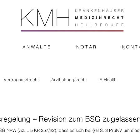
A N W Ä L T E
N O T A R
K O N T 
Vertragsarztrecht
Arzthaftungsrecht
E-Health
onstiges
onsregelung – Revision zum BSG zugelasse
LSG NRW (Az. L 5 KR 357/22), dass es sich bei § 8 S. 3 PrüfvV um eine