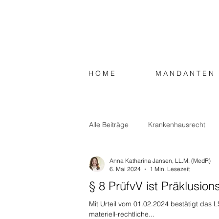
H O M E
M A N D A N T E N
Alle Beiträge
Krankenhausrecht
Anna Katharina Jansen, LL.M. (MedR)
Strafrecht
Steuerrecht
S
6. Mai 2024
1 Min. Lesezeit
§ 8 PrüfvV ist Präklusi
Mit Urteil vom 01.02.2024 bestätigt das 
materiell-rechtliche...