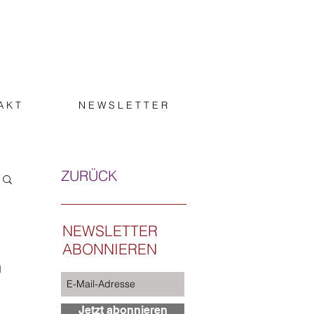
A K T
N E W S L E T T E R
ZURÜCK
NEWSLETTER
ABONNIEREN
n
Jetzt abonnieren