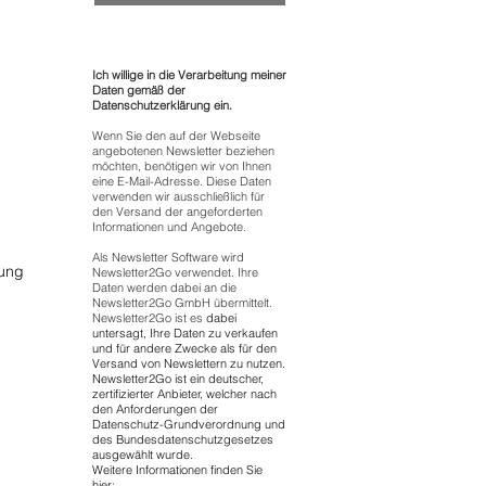
Ich willige in die Verarbeitung meiner
Daten gemäß der
Datenschutzerklärung ein.
Wenn Sie den auf der Webseite
angebotenen Newsletter beziehen
möchten, benötigen wir von Ihnen
eine E-Mail-Adresse. Diese Daten
verwenden wir ausschließlich für
den Versand der angeforderten
Informationen und Angebote.
Als Newsletter Software wird
bung
Newsletter2Go verwendet. Ihre
Daten werden dabei an die
Newsletter2Go GmbH übermittelt.
Newsletter2Go ist es
dabei
untersagt, Ihre Daten zu verkaufen
und für andere Zwecke als für den
Versand von Newslettern zu nutzen.
Newsletter2Go ist ein deutscher,
zertifizierter Anbieter, welcher nach
den Anforderungen der
Datenschutz-Grundverordnung und
des Bundesdatenschutzgesetzes
ausgewählt wurde.
Weitere Informationen finden Sie
hier: