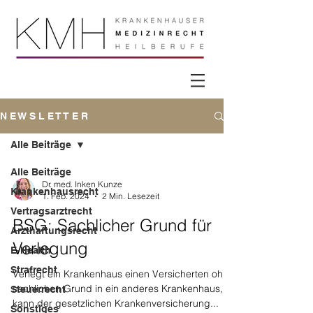
N E W S L E T T E R
Alle Beiträge
Alle Beiträge
Dr. med. Inken Kunze
Krankenhausrecht
1. Feb. 2024
2 Min. Lesezeit
Vertragsarztrecht
BSG: Sachlicher Grund für
Arzthaftungsrecht
Verlegung
E-Health
Strafrecht
Verlegt ein Krankenhaus einen Versicherten ohne
sachlichen Grund in ein anderes Krankenhaus,
Steuerrecht
kann der gesetzlichen Krankenversicherung...
Sonstiges