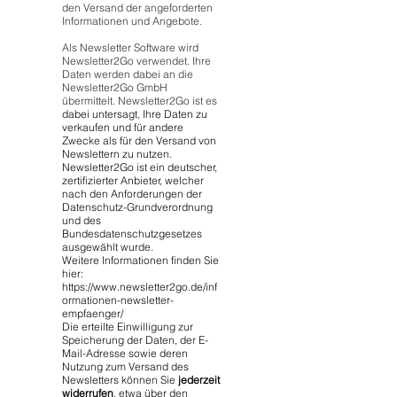
den Versand der angeforderten
Informationen und Angebote.
Als Newsletter Software wird
Newsletter2Go verwendet. Ihre
Daten werden dabei an die
Newsletter2Go GmbH
übermittelt. Newsletter2Go ist es
dabei untersagt, Ihre Daten zu
verkaufen und für andere
Zwecke als für den Versand von
Newslettern zu nutzen.
Newsletter2Go ist ein deutscher,
zertifizierter Anbieter, welcher
nach den Anforderungen der
Datenschutz-Grundverordnung
und des
Bundesdatenschutzgesetzes
ausgewählt wurde.
Weitere Informationen finden Sie
hier:
https://www.newsletter2go.de/inf
ormationen-newsletter-
empfaenger/
Die erteilte Einwilligung zur
Speicherung der Daten, der E-
Mail-Adresse sowie deren
Nutzung zum Versand des
Newsletters können Sie
jederzeit
widerrufen
, etwa über den