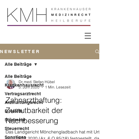
N E W S L E T T E R
Alle Beiträge
Alle Beiträge
Dr. med. Stefan Hübel
Krankenhausrecht
5. Juni 2020
1 Min. Lesezeit
Vertragsarztrecht
Zahnarzthaftung:
Arzthaftungsrecht
Zumutbarkeit der
E-Health
Nachbesserung
Strafrecht
Steuerrecht
Das Landgericht Mönchengladbach hat mit Urteil
Sonstiges
vom 19.02.2020 (Az. 6 O 85/18) festgestellt, dass