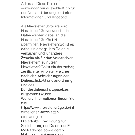
Adresse. Diese Daten
verwenden wir ausschließlich für
den Versand der angeforderten
Informationen und Angebote.
Als Newsletter Software wird
Newsletter2Go verwendet. Ihre
Daten werden dabei an die
Newsletter2Go GmbH
übermittelt. Newsletter2Go ist es
dabei untersagt, Ihre Daten zu
verkaufen und für andere
Zwecke als für den Versand von
Newslettern zu nutzen.
Newsletter2Go ist ein deutscher,
zertifizierter Anbieter, welcher
nach den Anforderungen der
Datenschutz-Grundverordnung
und des
Bundesdatenschutzgesetzes
ausgewählt wurde.
Weitere Informationen finden Sie
hier:
https://www.newsletter2go.de/inf
ormationen-newsletter-
empfaenger/
Die erteilte Einwilligung zur
Speicherung der Daten, der E-
Mail-Adresse sowie deren
Nutzung zum Versand des