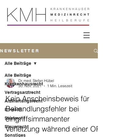
N E W S L E T T E R
Alle Beiträge
Alle Beiträge
Dr. med. Stefan Hübel
Krankenhausrecht
30. Nov. 2021
1 Min. Lesezeit
Vertragsarztrecht
Kein Anscheinsbeweis für
Arzthaftungsrecht
Behandlungsfehler bei
E-Health
eingriffsimmanenter
Strafrecht
Steuerrecht
Verletzung während einer OP
Sonstiges