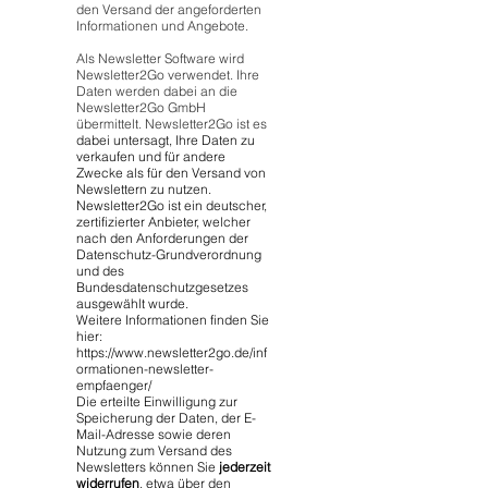
den Versand der angeforderten
Informationen und Angebote.
Als Newsletter Software wird
Newsletter2Go verwendet. Ihre
Daten werden dabei an die
Newsletter2Go GmbH
übermittelt. Newsletter2Go ist es
dabei untersagt, Ihre Daten zu
verkaufen und für andere
Zwecke als für den Versand von
Newslettern zu nutzen.
Newsletter2Go ist ein deutscher,
zertifizierter Anbieter, welcher
nach den Anforderungen der
Datenschutz-Grundverordnung
und des
Bundesdatenschutzgesetzes
ausgewählt wurde.
Weitere Informationen finden Sie
hier:
https://www.newsletter2go.de/inf
ormationen-newsletter-
empfaenger/
Die erteilte Einwilligung zur
Speicherung der Daten, der E-
Mail-Adresse sowie deren
Nutzung zum Versand des
Newsletters können Sie
jederzeit
widerrufen
, etwa über den