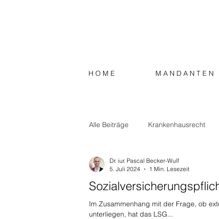
H O M E
M A N D A N T E N
Alle Beiträge
Krankenhausrecht
Dr. iur. Pascal Becker-Wulf
Strafrecht
Steuerrecht
S
5. Juli 2024
1 Min. Lesezeit
Sozialversicherungspflic
Im Zusammenhang mit der Frage, ob exter
unterliegen, hat das LSG...