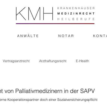
A N W Ä L T E
N O T A R
K O N T 
Vertragsarztrecht
Arzthaftungsrecht
E-Health
onstiges
ht von Palliativmedizinern in der SAPV
ne Kooperationspartner doch einer Sozialversicherungspflicht