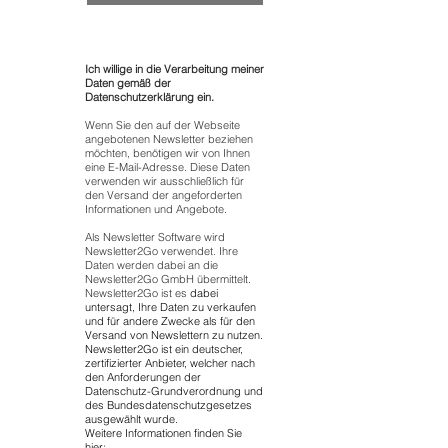
Ich willige in die Verarbeitung meiner
Daten gemäß der
Datenschutzerklärung ein.
Wenn Sie den auf der Webseite
angebotenen Newsletter beziehen
möchten, benötigen wir von Ihnen
eine E-Mail-Adresse. Diese Daten
verwenden wir ausschließlich für
den Versand der angeforderten
Informationen und Angebote.
Als Newsletter Software wird
Newsletter2Go verwendet. Ihre
Daten werden dabei an die
Newsletter2Go GmbH übermittelt.
Newsletter2Go ist es
dabei
untersagt, Ihre Daten zu verkaufen
und für andere Zwecke als für den
Versand von Newslettern zu nutzen.
Newsletter2Go ist ein deutscher,
zertifizierter Anbieter, welcher nach
den Anforderungen der
Datenschutz-Grundverordnung und
des Bundesdatenschutzgesetzes
ausgewählt wurde.
Weitere Informationen finden Sie
hier: