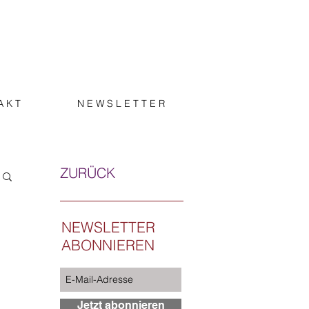
A K T
N E W S L E T T E R
ZURÜCK
NEWSLETTER
ABONNIEREN
Jetzt abonnieren