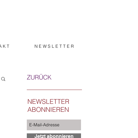
A K T
N E W S L E T T E R
ZURÜCK
NEWSLETTER
ABONNIEREN
Jetzt abonnieren