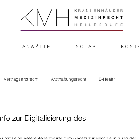
A N W Ä L T E
N O T A R
K O N T 
Vertragsarztrecht
Arzthaftungsrecht
E-Health
onstiges
rfe zur Digitalisierung des
 hat seine Referentenentwürfe zum Gesetz zur Beschleunigung der