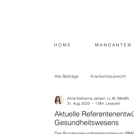
H O M E
M A N D A N T E N
Alle Beiträge
Krankenhausrecht
Anna Katharina Jansen, LL.M. (MedR)
Strafrecht
Steuerrecht
S
31. Aug. 2023
1 Min. Lesezeit
Aktuelle Referentenentwü
Gesundheitswesens
Das Bundesgesundheitsministerium (BMG)