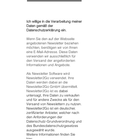
Ich willige in die Verarbeitung meiner
Daten gemäß der
Datenschutzerklärung ein.
Wenn Sie den auf der Webseite
angebotenen Newsletter beziehen
möchten, benötigen wir von Ihnen
eine E-Mail-Adresse. Diese Daten
verwenden wir ausschließlich für
den Versand der angeforderten
Informationen und Angebote.
Als Newsletter Software wird
Newsletter2Go verwendet. Ihre
Daten werden dabei an die
Newsletter2Go GmbH übermittelt.
Newsletter2Go ist es
dabei
untersagt, Ihre Daten zu verkaufen
und für andere Zwecke als für den
Versand von Newslettern zu nutzen.
Newsletter2Go ist ein deutscher,
zertifizierter Anbieter, welcher nach
den Anforderungen der
Datenschutz-Grundverordnung und
des Bundesdatenschutzgesetzes
ausgewählt wurde.
Weitere Informationen finden Sie
hier: