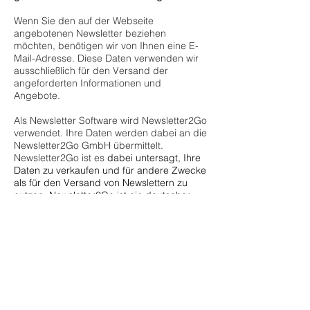
Wenn Sie den auf der Webseite
angebotenen Newsletter beziehen
möchten, benötigen wir von Ihnen eine E-
Mail-Adresse. Diese Daten verwenden wir
ausschließlich für den Versand der
angeforderten Informationen und
Angebote.
Als Newsletter Software wird Newsletter2Go
verwendet. Ihre Daten werden dabei an die
Newsletter2Go GmbH übermittelt.
Newsletter2Go ist es
dabei untersagt, Ihre
Daten zu verkaufen und für andere Zwecke
als für den Versand von Newslettern zu
nutzen. Newsletter2Go ist ein deutscher,
zertifizierter Anbieter, welcher nach den
Anforderungen der Datenschutz-
Grundverordnung und des
Bundesdatenschutzgesetzes ausgewählt
wurde.
Weitere Informationen finden Sie hier:
https://www.newsletter2go.de/informationen
-newsletter-empfaenger/
Die erteilte Einwilligung zur Speicherung