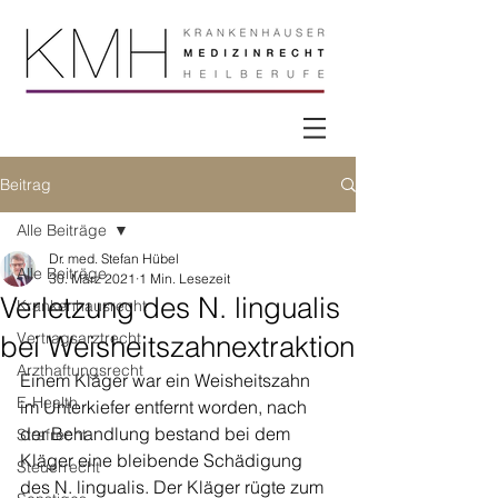
Beitrag
Alle Beiträge
Dr. med. Stefan Hübel
Alle Beiträge
30. März 2021
1 Min. Lesezeit
Verletzung des N. lingualis
Krankenhausrecht
Vertragsarztrecht
bei Weisheitszahnextraktion
Arzthaftungsrecht
Einem Kläger war ein Weisheitszahn 
E-Health
im Unterkiefer entfernt worden, nach 
der Behandlung bestand bei dem 
Strafrecht
Kläger eine bleibende Schädigung 
Steuerrecht
des N. lingualis. Der Kläger rügte zum 