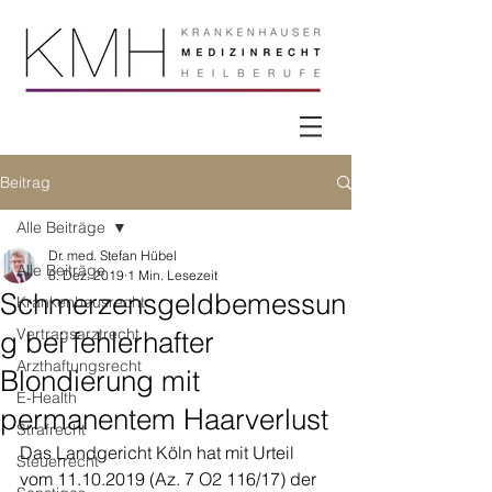
Beitrag
Alle Beiträge
Dr. med. Stefan Hübel
Alle Beiträge
8. Dez. 2019
1 Min. Lesezeit
Schmerzensgeldbemessun
Krankenhausrecht
Vertragsarztrecht
g bei fehlerhafter
Arzthaftungsrecht
Blondierung mit
E-Health
permanentem Haarverlust
Strafrecht
Das Landgericht Köln hat mit Urteil 
Steuerrecht
vom 11.10.2019 (Az. 7 O2 116/17) der 