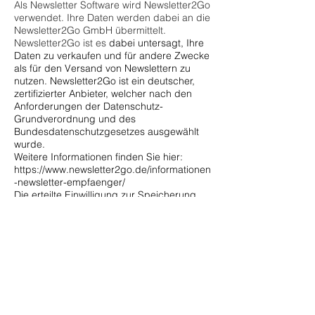
Als Newsletter Software wird Newsletter2Go
verwendet. Ihre Daten werden dabei an die
Newsletter2Go GmbH übermittelt.
Newsletter2Go ist es
dabei untersagt, Ihre
Daten zu verkaufen und für andere Zwecke
als für den Versand von Newslettern zu
nutzen. Newsletter2Go ist ein deutscher,
zertifizierter Anbieter, welcher nach den
Anforderungen der Datenschutz-
Grundverordnung und des
Bundesdatenschutzgesetzes ausgewählt
wurde.
Weitere Informationen finden Sie hier:
https://www.newsletter2go.de/informationen
-newsletter-empfaenger/
Die erteilte Einwilligung zur Speicherung
der Daten, der E-Mail-Adresse sowie deren
Nutzung zum Versand des Newsletters
können Sie
jederzeit widerrufen
, etwa über
den "Abmelden"-Link im Newsletter.
Die datenschutzrechtlichen Maßnahmen
unterliegen stets technischen
Erneuerungen. Aus diesem Grund bitten
wir Sie, sich in regelmäßigen Abständen
durch Einsichtnahme in unsere