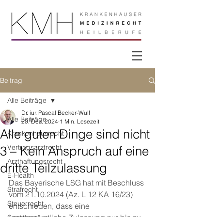
Beitrag
Alle Beiträge
Dr. iur. Pascal Becker-Wulf
Alle Beiträge
20. Dez. 2024
1 Min. Lesezeit
Alle guten Dinge sind nicht
Krankenhausrecht
Vertragsarztrecht
3 – Kein Anspruch auf eine
Arzthaftungsrecht
dritte Teilzulassung
E-Health
Das Bayerische LSG hat mit Beschluss 
Strafrecht
vom 21.10.2024 (Az. L 12 KA 16/23) 
Steuerrecht
entschieden, dass eine 