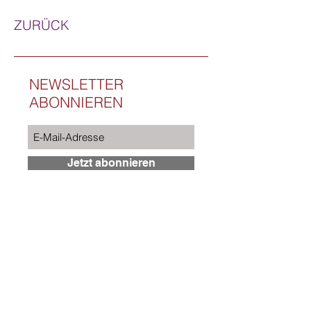
ZURÜCK
NEWSLETTER
ABONNIEREN
Jetzt abonnieren
Ich willige in die Verarbeitung meiner Daten
gemäß der Datenschutzerklärung ein.
Wenn Sie den auf der Webseite
angebotenen Newsletter beziehen
möchten, benötigen wir von Ihnen eine E-
Mail-Adresse. Diese Daten verwenden wir
ausschließlich für den Versand der
angeforderten Informationen und