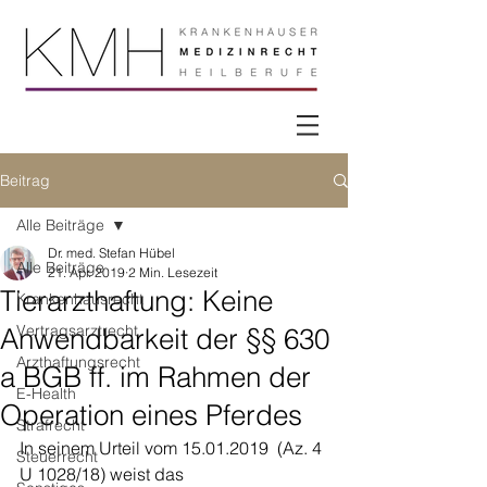
Beitrag
Alle Beiträge
Dr. med. Stefan Hübel
Alle Beiträge
21. Apr. 2019
2 Min. Lesezeit
Tierarzthaftung: Keine
Krankenhausrecht
Vertragsarztrecht
Anwendbarkeit der §§ 630
Arzthaftungsrecht
a BGB ff. im Rahmen der
E-Health
Operation eines Pferdes
Strafrecht
In seinem Urteil vom 15.01.2019  (Az. 4 
Steuerrecht
U 1028/18) weist das 