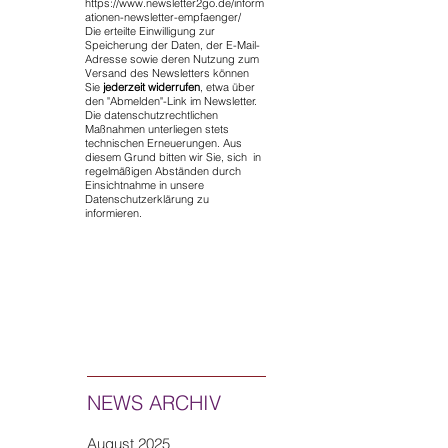
https://www.newsletter2go.de/inform
ationen-newsletter-empfaenger/
Die erteilte Einwilligung zur
Speicherung der Daten, der E-Mail-
Adresse sowie deren Nutzung zum
Versand des Newsletters können
Sie
jederzeit widerrufen
, etwa über
den "Abmelden"-Link im Newsletter.
Die datenschutzrechtlichen
Maßnahmen unterliegen stets
technischen Erneuerungen. Aus
diesem Grund bitten wir Sie, sich in
regelmäßigen Abständen durch
Einsichtnahme in unsere
Datenschutzerklärung zu
informieren.
NEWS ARCHIV
August 2025