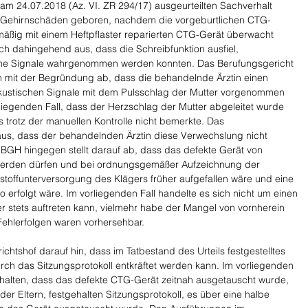
m 24.07.2018 (Az. VI. ZR 294/17) ausgeurteilten Sachverhalt 
 Gehirnschäden geboren, nachdem die vorgeburtlichen CTG-
äßig mit einem Heftpflaster reparierten CTG-Gerät überwacht 
ich dahingehend aus, dass die Schreibfunktion ausfiel, 
he Signale wahrgenommen werden konnten. Das Berufungsgericht 
en mit der Begründung ab, dass die behandelnde Ärztin einen 
kustischen Signale mit dem Pulsschlag der Mutter vorgenommen 
liegenden Fall, dass der Herzschlag der Mutter abgeleitet wurde 
 trotz der manuellen Kontrolle nicht bemerkte. Das 
 aus, dass der behandelnden Ärztin diese Verwechslung nicht 
BGH hingegen stellt darauf ab, dass das defekte Gerät von 
 werden dürfen und bei ordnungsgemäßer Aufzeichnung der 
stoffunterversorgung des Klägers früher aufgefallen wäre und eine 
o erfolgt wäre. Im vorliegenden Fall handelte es sich nicht um einen 
der stets auftreten kann, vielmehr habe der Mangel von vornherein 
ehlerfolgen waren vorhersehbar.
htshof darauf hin, dass im Tatbestand des Urteils festgestelltes 
urch das Sitzungsprotokoll entkräftet werden kann. Im vorliegenden 
ehalten, dass das defekte CTG-Gerät zeitnah ausgetauscht wurde, 
 Eltern, festgehalten Sitzungsprotokoll, es über eine halbe 