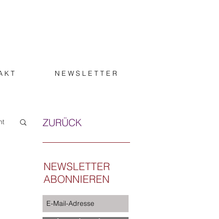
A K T
N E W S L E T T E R
ZURÜCK
ht
NEWSLETTER
ABONNIEREN