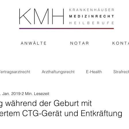
A N W Ä L T E
N O T A R
K O N T 
ertragsarztrecht
Arzthaftungsrecht
E-Health
Strafrec
. Jan. 2019
2 Min. Lesezeit
 während der Geburt mit
riertem CTG-Gerät und Entkräftung