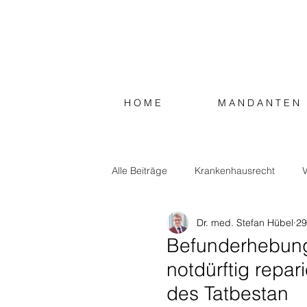
H O M E
M A N D A N T E N
Alle Beiträge
Krankenhausrecht
V
Dr. med. Stefan Hübel
29
Steuerrecht
Sonstiges
Befunderhebung
notdürftig repa
des Tatbestan