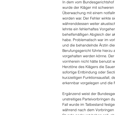
In dem vom Bundesgerichtshof a
wurde der Kläger mit schweren
Überwachung mit einem notfallm
worden war. Der Fehler wirkte s
währenddessen weiter akustisc
lehnte ein fehlerhaftes Vorgeh
behelfsmäßigen Abgleich der a
habe. Problematisch war im vor
und die behandelnde Ärztin dies
Berufungsgericht führte hierzu
vorgehalten werden könne. Der 
vornherein nicht hätte benutzt
Herztöne des Klägers die Sauer
sofortige Entbindung oder Secti
kurzzeitigen Funktionsausfall, 
erkennbar vorgelegen und die F
Ergänzend weist der Bundesgeric
unstreitiges Parteivorbringen d
Fall wurde im Tatbestand festg
während nach dem Vorbringen der