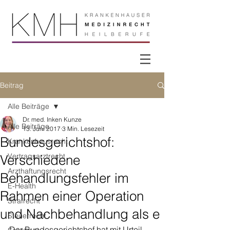
Beitrag
Alle Beiträge
Dr. med. Inken Kunze
Alle Beiträge
13. Juni 2017
3 Min. Lesezeit
Bundesgerichtshof:
Krankenhausrecht
Vertragsarztrecht
Verschiedene
Arzthaftungsrecht
Behandlungsfehler im
E-Health
Rahmen einer Operation
Strafrecht
und Nachbehandlung als e
Steuerrecht
Der Bundesgerichtshof hat mit Urteil 