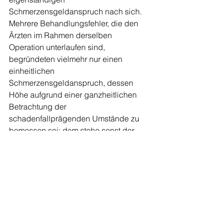
Schmerzensgeldanspruch nach sich. 
Mehrere Behandlungsfehler, die den 
Ärzten im Rahmen derselben 
Operation unterlaufen sind, 
begründeten vielmehr nur einen 
einheitlichen 
Schmerzensgeldanspruch, dessen 
Höhe aufgrund einer ganzheitlichen 
Betrachtung der 
schadenfallprägenden Umstände zu 
bemessen sei; dem stehe sonst der 
Grundsatz der Einheitlichkeit der 
Schmerzensgeldbemessung 
entgegen. Die Berufungsbegründung 
der Klägerin genügte daher den 
Anforderungen nach § 520 Abs. 3 Satz 
2 ZPO, da die Berufungsangriffe 
gegen die Beurteilung des ärztlichen 