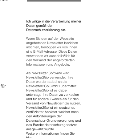
Ich willige in die Verarbeitung meiner
Daten gemäß der
Datenschutzerklärung ein.
Wenn Sie den auf der Webseite
angebotenen Newsletter beziehen
möchten, benötigen wir von Ihnen
eine E-Mail-Adresse. Diese Daten
verwenden wir ausschließlich für
den Versand der angeforderten
Informationen und Angebote.
Als Newsletter Software wird
Newsletter2Go verwendet. Ihre
Daten werden dabei an die
für
Newsletter2Go GmbH übermittelt.
Newsletter2Go ist es
dabei
untersagt, Ihre Daten zu verkaufen
und für andere Zwecke als für den
Versand von Newslettern zu nutzen.
Newsletter2Go ist ein deutscher,
zertifizierter Anbieter, welcher nach
den Anforderungen der
Datenschutz-Grundverordnung und
des Bundesdatenschutzgesetzes
ausgewählt wurde.
Weitere Informationen finden Sie
hier: