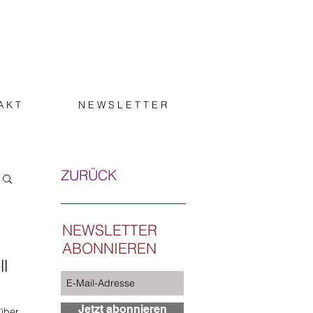
A K T
N E W S L E T T E R
ZURÜCK
NEWSLETTER
ABONNIEREN
l
Jetzt abonnieren
 über