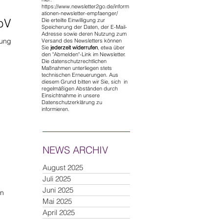
https://www.newsletter2go.de/inform
ationen-newsletter-empfaenger/
bV
Die erteilte Einwilligung zur
Speicherung der Daten, der E-Mail-
Adresse sowie deren Nutzung zum
fung
Versand des Newsletters können
Sie
jederzeit widerrufen
, etwa über
den "Abmelden"-Link im Newsletter.
Die datenschutzrechtlichen
Maßnahmen unterliegen stets
technischen Erneuerungen. Aus
diesem Grund bitten wir Sie, sich in
regelmäßigen Abständen durch
Einsichtnahme in unsere
Datenschutzerklärung zu
informieren.
NEWS ARCHIV
August 2025
Juli 2025
Juni 2025
in
Mai 2025
April 2025