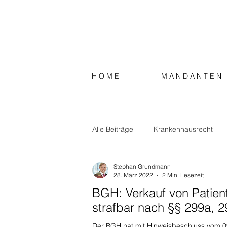
H O M E
M A N D A N T E N
Alle Beiträge
Krankenhausrecht
Stephan Grundmann
Strafrecht
Steuerrecht
S
28. März 2022
2 Min. Lesezeit
BGH: Verkauf von Patien
strafbar nach §§ 299a, 
Der BGH hat mit Hinweisbeschluss vom 09