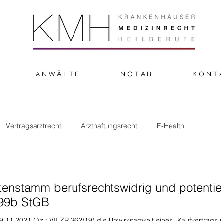
A N W Ä L T E
N O T A R
K O N T 
Vertragsarztrecht
Arzthaftungsrecht
E-Health
onstiges
tenstamm berufsrechtswidrig und potentiel
299b StGB
.11.2021 (Az.: VII ZR 362/19) die Unwirksamkeit eines „Kaufvertrags