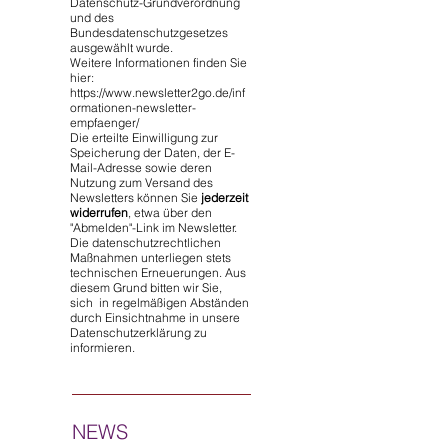
Datenschutz-Grundverordnung
und des
Bundesdatenschutzgesetzes
ausgewählt wurde.
Weitere Informationen finden Sie
hier:
https://www.newsletter2go.de/inf
ormationen-newsletter-
empfaenger/
Die erteilte Einwilligung zur
Speicherung der Daten, der E-
Mail-Adresse sowie deren
Nutzung zum Versand des
Newsletters können Sie
jederzeit
widerrufen
, etwa über den
"Abmelden"-Link im Newsletter.
Die datenschutzrechtlichen
Maßnahmen unterliegen stets
technischen Erneuerungen. Aus
diesem Grund bitten wir Sie,
sich in regelmäßigen Abständen
durch Einsichtnahme in unsere
Datenschutzerklärung zu
informieren.
NEWS