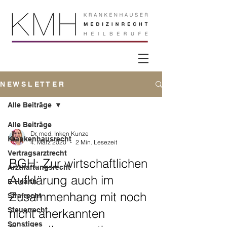
N E W S L E T T E R
Alle Beiträge
Alle Beiträge
Dr. med. Inken Kunze
Krankenhausrecht
4. März 2020
2 Min. Lesezeit
Vertragsarztrecht
BGH: Zur wirtschaftlichen
Arzthaftungsrecht
Aufklärung auch im
E-Health
Zusammenhang mit noch
Strafrecht
Steuerrecht
nicht anerkannten
Sonstiges