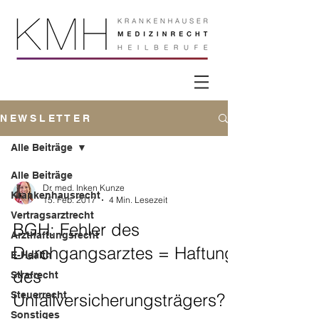
N E W S L E T T E R
Alle Beiträge
Alle Beiträge
Dr. med. Inken Kunze
Krankenhausrecht
15. Feb. 2017
4 Min. Lesezeit
Vertragsarztrecht
BGH: Fehler des
Arzthaftungsrecht
Durchgangsarztes = Haftung
E-Health
des
Strafrecht
Steuerrecht
Unfallversicherungsträgers?
Sonstiges