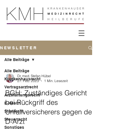
N E W S L E T T E R
Alle Beiträge
Alle Beiträge
Dr. med. Stefan Hübel
Krankenhausrecht
27. Feb. 2023
1 Min. Lesezeit
Vertragsarztrecht
BGH: Zuständiges Gericht
Arzthaftungsrecht
bei Rückgriff des
E-Health
Unfallversicherers gegen den
Strafrecht
Steuerrecht
D-Arzt
Sonstiges