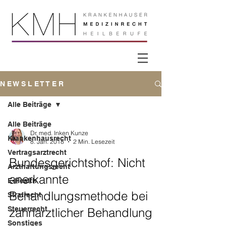
N E W S L E T T E R
Alle Beiträge
Alle Beiträge
Dr. med. Inken Kunze
Krankenhausrecht
8. Jan. 2018
2 Min. Lesezeit
Vertragsarztrecht
Bundesgerichtshof: Nicht
Arzthaftungsrecht
anerkannte
E-Health
Behandlungsmethode bei
Strafrecht
Steuerrecht
zahnärztlicher Behandlung
Sonstiges