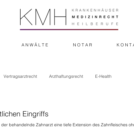
A N W Ä L T E
N O T A R
K O N T 
Vertragsarztrecht
Arzthaftungsrecht
E-Health
onstiges
lichen Eingriffs
 der behandelnde Zahnarzt eine tiefe Extension des Zahnfleisches o