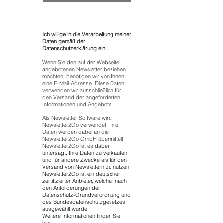
Ich willige in die Verarbeitung meiner
Daten gemäß der
Datenschutzerklärung ein.
Wenn Sie den auf der Webseite
angebotenen Newsletter beziehen
möchten, benötigen wir von Ihnen
eine E-Mail-Adresse. Diese Daten
verwenden wir ausschließlich für
den Versand der angeforderten
Informationen und Angebote.
Als Newsletter Software wird
Newsletter2Go verwendet. Ihre
Daten werden dabei an die
Newsletter2Go GmbH übermittelt.
Newsletter2Go ist es
dabei
untersagt, Ihre Daten zu verkaufen
und für andere Zwecke als für den
Versand von Newslettern zu nutzen.
Newsletter2Go ist ein deutscher,
zertifizierter Anbieter, welcher nach
den Anforderungen der
Datenschutz-Grundverordnung und
des Bundesdatenschutzgesetzes
ausgewählt wurde.
Weitere Informationen finden Sie
hier: