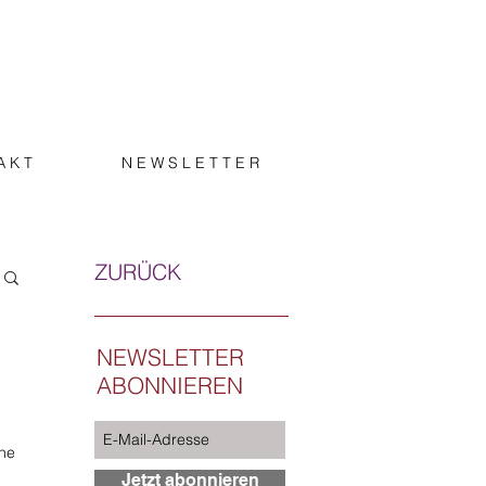
A K T
N E W S L E T T E R
ZURÜCK
NEWSLETTER
ABONNIEREN
hne
Jetzt abonnieren