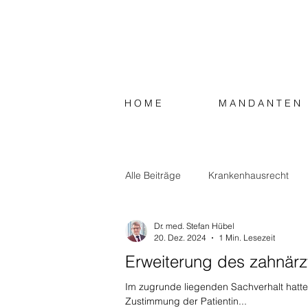
H O M E
M A N D A N T E N
Alle Beiträge
Krankenhausrecht
Dr. med. Stefan Hübel
Strafrecht
Steuerrecht
S
20. Dez. 2024
1 Min. Lesezeit
Erweiterung des zahnärzt
Im zugrunde liegenden Sachverhalt hatte
Zustimmung der Patientin...