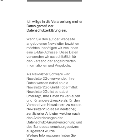
Ich willige in die Verarbeitung meiner
Daten gemäß der
Datenschutzerklärung ein.
Wenn Sie den auf der Webseite
angebotenen Newsletter beziehen
möchten, benötigen wir von Ihnen
eine E-Mail-Adresse. Diese Daten
verwenden wir ausschließlich für
den Versand der angeforderten
Informationen und Angebote.
Als Newsletter Software wird
Newsletter2Go verwendet. Ihre
Daten werden dabei an die
Newsletter2Go GmbH übermittelt.
Newsletter2Go ist es
dabei
untersagt, Ihre Daten zu verkaufen
und für andere Zwecke als für den
Versand von Newslettern zu nutzen.
Newsletter2Go ist ein deutscher,
zertifizierter Anbieter, welcher nach
den Anforderungen der
Datenschutz-Grundverordnung und
des Bundesdatenschutzgesetzes
ausgewählt wurde.
Weitere Informationen finden Sie
hier: