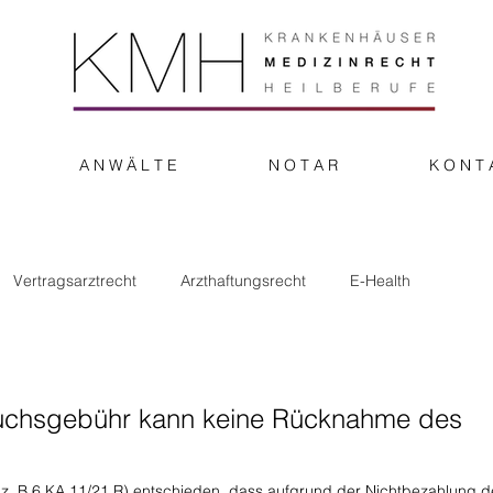
A N W Ä L T E
N O T A R
K O N T 
Vertragsarztrecht
Arzthaftungsrecht
E-Health
onstiges
ruchsgebühr kann keine Rücknahme des
Az. B 6 KA 11/21 R) entschieden, dass aufgrund der Nichtbezahlung d