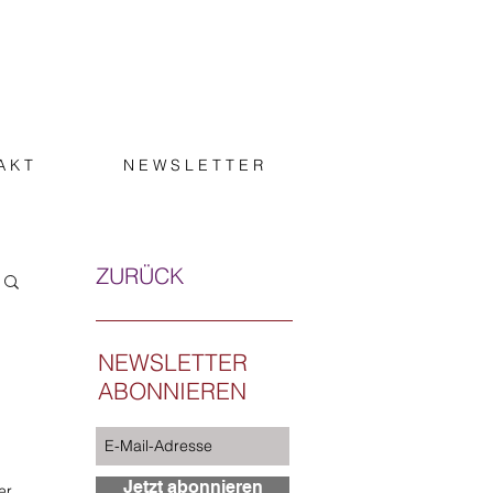
A K T
N E W S L E T T E R
ZURÜCK
NEWSLETTER
ABONNIEREN
Jetzt abonnieren
er