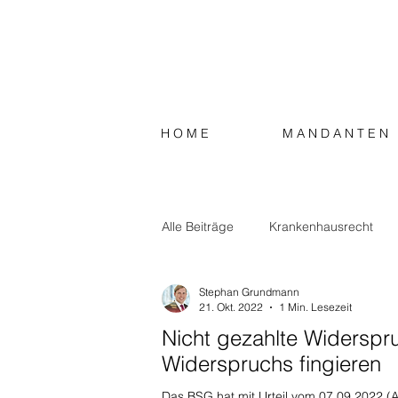
H O M E
M A N D A N T E N
Alle Beiträge
Krankenhausrecht
Stephan Grundmann
Strafrecht
Steuerrecht
S
21. Okt. 2022
1 Min. Lesezeit
Nicht gezahlte Widersp
Widerspruchs fingieren
Das BSG hat mit Urteil vom 07.09.2022 (