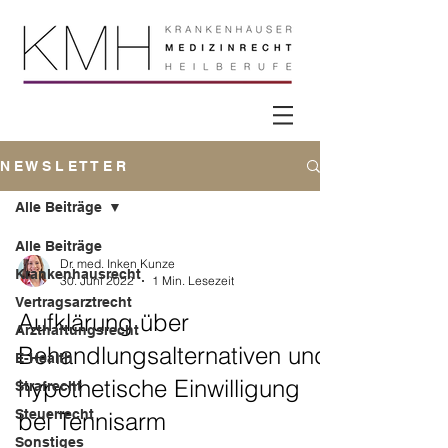
N E W S L E T T E R
Alle Beiträge
Alle Beiträge
Dr. med. Inken Kunze
Krankenhausrecht
30. Juni 2022
1 Min. Lesezeit
Vertragsarztrecht
Aufklärung über
Arzthaftungsrecht
Behandlungsalternativen und
E-Health
hypothetische Einwilligung
Strafrecht
Steuerrecht
bei Tennisarm
Sonstiges