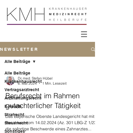
N E W S L E T T E R
Alle Beiträge
Alle Beiträge
Dr. med. Stefan Hübel
Krankenhausrecht
6. Mai 2024
1 Min. Lesezeit
Vertragsarztrecht
Berufsrecht im Rahmen
Arzthaftungsrecht
gutachterlicher Tätigkeit
E-Health
Strafrecht
Das Bayerische Oberste Landesgericht hat mit
Beschluss vom 14.02.2024 (Az. 301 LBG-Z 1/23)
Steuerrecht
die sofortige Beschwerde eines Zahnarztes...
Sonstiges