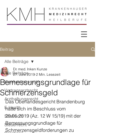
Beitrag
Alle Beiträge
Dr. med. Inken Kunze
Alle Beiträge
27. Juni 2019
2 Min. Lesezeit
Bemessungsgrundlage für
Krankenhausrecht
Vertragsarztrecht
Schmerzensgeld
Arzthaftungsrecht
Das Oberlandesgericht Brandenburg 
E-Health
hatte sich im Beschluss vom 
29.05.2019 (Az. 12 W 15/19) mit der 
Strafrecht
Bemessungsgrundlage für 
Steuerrecht
Schmerzensgeldforderungen zu 