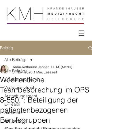
Beitrag
Alle Beiträge
Anna Katharina Jansen, LL.M. (MedR)
Alle Beiträge
3. Nov. 2020
1 Min. Lesezeit
Wöchentliche
Krankenhausrecht
Vertragsarztrecht
Teambesprechung im OPS
Arzthaftungsrecht
8-550.*: Beteiligung der
E-Health
patientenbezogenen
Strafrecht
Berufsgruppen
Steuerrecht
Das Sozialgericht Bremen entschied 