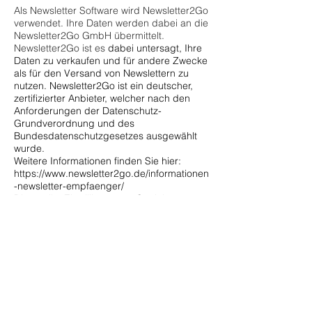
Als Newsletter Software wird Newsletter2Go
verwendet. Ihre Daten werden dabei an die
Newsletter2Go GmbH übermittelt.
Newsletter2Go ist es
dabei untersagt, Ihre
Daten zu verkaufen und für andere Zwecke
als für den Versand von Newslettern zu
nutzen. Newsletter2Go ist ein deutscher,
zertifizierter Anbieter, welcher nach den
Anforderungen der Datenschutz-
Grundverordnung und des
Bundesdatenschutzgesetzes ausgewählt
wurde.
Weitere Informationen finden Sie hier:
https://www.newsletter2go.de/informationen
-newsletter-empfaenger/
Die erteilte Einwilligung zur Speicherung
der Daten, der E-Mail-Adresse sowie deren
Nutzung zum Versand des Newsletters
können Sie
jederzeit widerrufen
, etwa über
den "Abmelden"-Link im Newsletter.
Die datenschutzrechtlichen Maßnahmen
unterliegen stets technischen
Erneuerungen. Aus diesem Grund bitten
wir Sie, sich in regelmäßigen Abständen
durch Einsichtnahme in unsere