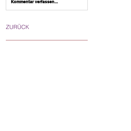
Kommentar verfassen...
ZURÜCK
NEWSLETTER
ABONNIEREN
Jetzt abonnieren
Ich willige in die Verarbeitung meiner Daten
gemäß der Datenschutzerklärung ein.
Wenn Sie den auf der Webseite
angebotenen Newsletter beziehen
möchten, benötigen wir von Ihnen eine E-