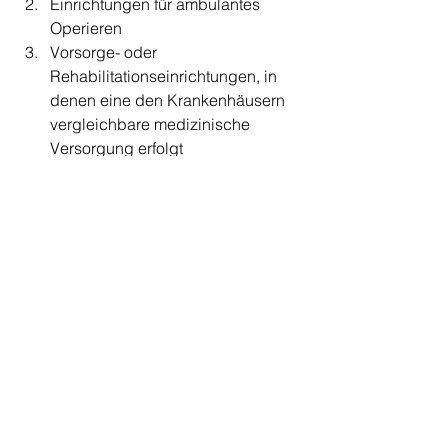
Einrichtungen für ambulantes 
Operieren  
Vorsorge- oder 
Rehabilitationseinrichtungen, in 
denen eine den Krankenhäusern 
vergleichbare medizinische 
Versorgung erfolgt   
Dialyseeinrichtungen  
Tageskliniken  
Entbindungseinrichtungen  
Behandlungs- oder 
Versorgungseinrichtungen, die mit 
einer der in den Nummern 1 bis 6 
genannten Einrichtungen 
vergleichbar sind  
Arztpraxen und Zahnarztpraxen 
Sonstiges