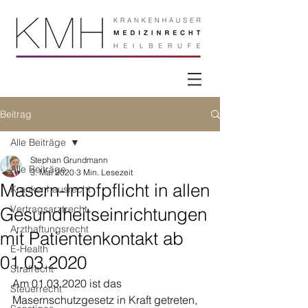
Beitrag
Alle Beiträge
Stephan Grundmann
Alle Beiträge
3. Mai 2020
3 Min. Lesezeit
Masern-Impfpflicht in allen
Krankenhausrecht
Vertragsarztrecht
Gesundheitseinrichtungen
Arzthaftungsrecht
mit Patientenkontakt ab
E-Health
01.03.2020
Strafrecht
Am 01.03.2020 ist das 
Steuerrecht
Masernschutzgesetz in Kraft getreten, 