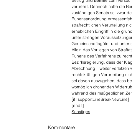
Betrug und Beihilfe zum versuch
verurteilt. Dennoch hatte die B
zuständigen Senats sei zwar der 
Ruhensanordnung ermessenfehler
strafrechtlichen Verurteilung ni
erheblichen Eingriff in die gru
unter strengen Voraussetzungen
Gemeinschaftsgüter und unter s
Allein das Vorliegen von Straf
Ruhens des Verfahrens zu rechtf
Bezirksregierung, dass der Klä
Abrechnung – weiter verletzen w
rechtskräftigen Verurteilung nic
sei davon auszugehen, dass ber
womöglich drohenden Widerrufs 
während des maßgeblichen Zei
[if !supportLineBreakNewLine]
[endif]
Sonstiges
Kommentare