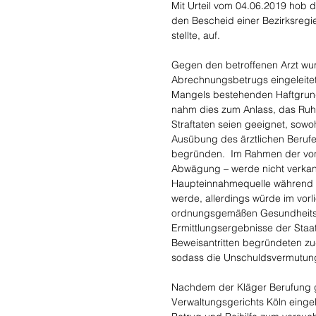
Mit Urteil vom 04.06.2019 hob 
den Bescheid einer Bezirksregi
stellte, auf.
Gegen den betroffenen Arzt w
Abrechnungsbetrugs eingeleitet
Mangels bestehenden Haftgrunde
nahm dies zum Anlass, das Ruh
Straftaten seien geeignet, sowo
Ausübung des ärztlichen Berufe
begründen.  Im Rahmen der von
Abwägung – werde nicht verkan
Haupteinnahmequelle während d
werde, allerdings würde im vorl
ordnungsgemäßen Gesundheitsv
Ermittlungsergebnisse der Staat
Beweisantritten begründeten zu
sodass die Unschuldsvermutun
Nachdem der Kläger Berufung ge
Verwaltungsgerichts Köln einge