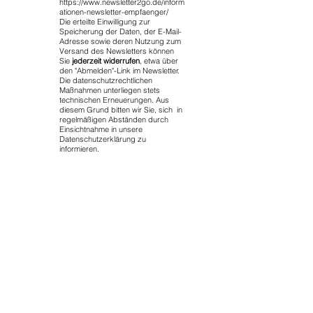
https://www.newsletter2go.de/inform
ationen-newsletter-empfaenger/
Die erteilte Einwilligung zur
Speicherung der Daten, der E-Mail-
Adresse sowie deren Nutzung zum
Versand des Newsletters können
Sie
jederzeit widerrufen
, etwa über
den "Abmelden"-Link im Newsletter.
Die datenschutzrechtlichen
Maßnahmen unterliegen stets
technischen Erneuerungen. Aus
diesem Grund bitten wir Sie, sich in
regelmäßigen Abständen durch
Einsichtnahme in unsere
Datenschutzerklärung zu
informieren.