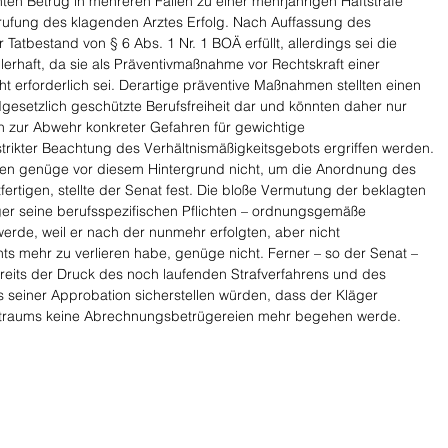
ten Betrug in mehreren Fällen zu einer mehrjährigen Haftstrafe 
erufung des klagenden Arztes Erfolg. Nach Auffassung des 
Tatbestand von § 6 Abs. 1 Nr. 1 BOÄ erfüllt, allerdings sei die 
haft, da sie als Präventivmaßnahme vor Rechtskraft einer 
cht erforderlich sei. Derartige präventive Maßnahmen stellten einen 
ndgesetzlich geschützte Berufsfreiheit dar und könnten daher nur 
 zur Abwehr konkreter Gefahren für gewichtige 
trikter Beachtung des Verhältnismäßigkeitsgebots ergriffen werden. 
taten genüge vor diesem Hintergrund nicht, um die Anordnung des 
ertigen, stellte der Senat fest. Die bloße Vermutung der beklagten 
ger seine berufsspezifischen Pflichten – ordnungsgemäße 
erde, weil er nach der nunmehr erfolgten, aber nicht 
hts mehr zu verlieren habe, genüge nicht. Ferner – so der Senat – 
eits der Druck des noch laufenden Strafverfahrens und des 
seiner Approbation sicherstellen würden, dass der Kläger 
traums keine Abrechnungsbetrügereien mehr begehen werde.