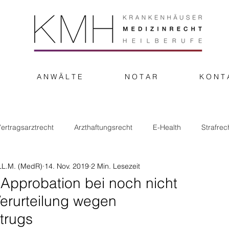
A N W Ä L T E
N O T A R
K O N T 
ertragsarztrecht
Arzthaftungsrecht
E-Health
Strafrec
LL.M. (MedR)
14. Nov. 2019
2 Min. Lesezeit
Approbation bei noch nicht
Verurteilung wegen
trugs