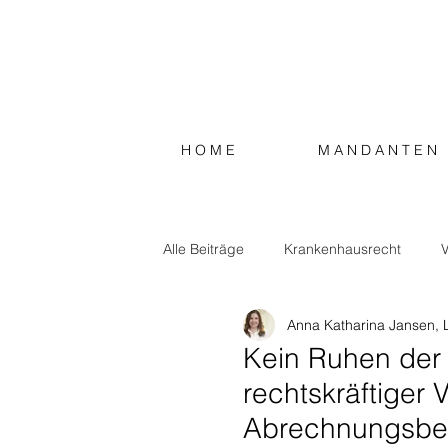
H O M E
M A N D A N T E N
Alle Beiträge
Krankenhausrecht
V
Anna Katharina Jansen, 
Steuerrecht
Sonstiges
Kein Ruhen der 
rechtskräftiger 
Abrechnungsbe