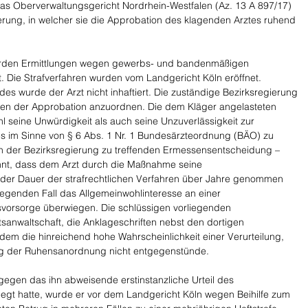
das Oberverwaltungsgericht Nordrhein-Westfalen (Az. 13 A 897/17) 
erung, in welcher sie die Approbation des klagenden Arztes ruhend 
urden Ermittlungen wegen gewerbs- und bandenmäßigen 
. Die Strafverfahren wurden vom Landgericht Köln eröffnet. 
s wurde der Arzt nicht inhaftiert. Die zuständige Bezirksregierung 
en der Approbation anzuordnen. Die dem Kläger angelasteten 
hl seine Unwürdigkeit als auch seine Unzuverlässigkeit zur 
s im Sinne von § 6 Abs. 1 Nr. 1 Bundesärzteordnung (BÄO) zu 
 der Bezirksregierung zu treffenden Ermessensentscheidung – 
nt, dass dem Arzt durch die Maßnahme seine 
er Dauer der strafrechtlichen Verfahren über Jahre genommen 
iegenden Fall das Allgemeinwohlinteresse an einer 
orsorge überwiegen. Die schlüssigen vorliegenden 
sanwaltschaft, die Anklageschriften nebst den dortigen 
dem die hinreichend hohe Wahrscheinlichkeit einer Verurteilung, 
g der Ruhensanordnung nicht entgegenstünde.
gen das ihn abweisende erstinstanzliche Urteil des 
legt hatte, wurde er vor dem Landgericht Köln wegen Beihilfe zum 