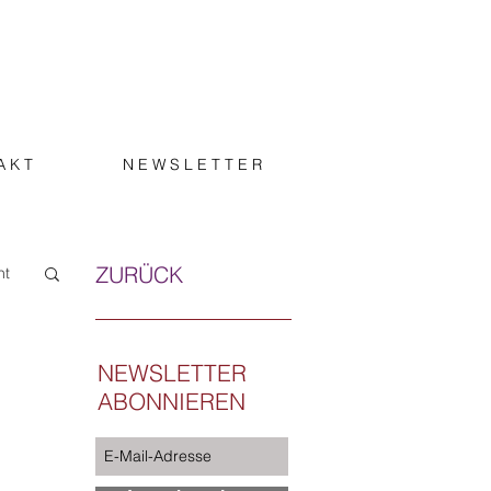
A K T
N E W S L E T T E R
ZURÜCK
ht
NEWSLETTER
ABONNIEREN