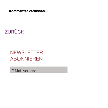
Kommentar verfassen...
ZURÜCK
NEWSLETTER
ABONNIEREN
Jetzt abonnieren
Ich willige in die Verarbeitung meiner Daten
gemäß der Datenschutzerklärung ein.
Wenn Sie den auf der Webseite