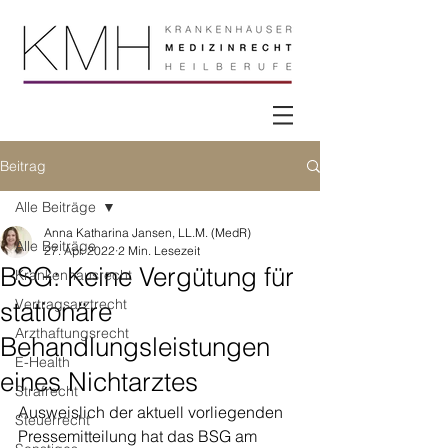
Beitrag
Alle Beiträge
Anna Katharina Jansen, LL.M. (MedR)
Alle Beiträge
27. Apr. 2022
2 Min. Lesezeit
BSG: Keine Vergütung für
Krankenhausrecht
Vertragsarztrecht
stationäre
Arzthaftungsrecht
Behandlungsleistungen
E-Health
eines Nichtarztes
Strafrecht
Ausweislich der aktuell vorliegenden 
Steuerrecht
Pressemitteilung hat das BSG am 