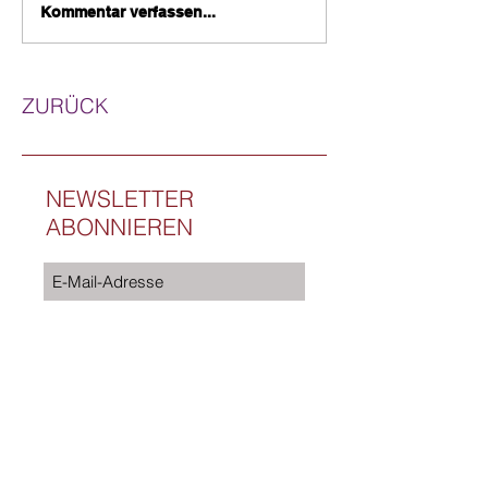
Kommentar verfassen...
ZURÜCK
NEWSLETTER
ABONNIEREN
Jetzt abonnieren
Ich willige in die Verarbeitung meiner Daten
gemäß der Datenschutzerklärung ein.
Wenn Sie den auf der Webseite
angebotenen Newsletter beziehen
möchten, benötigen wir von Ihnen eine E-