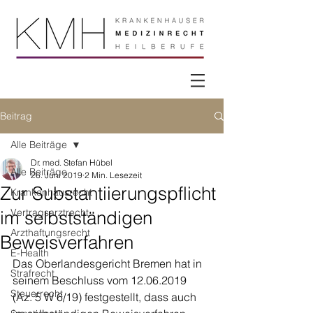
Beitrag
Alle Beiträge
Dr. med. Stefan Hübel
Alle Beiträge
26. Juni 2019
2 Min. Lesezeit
Zur Substantiierungspflicht
Krankenhausrecht
Vertragsarztrecht
im selbstständigen
Arzthaftungsrecht
Beweisverfahren
E-Health
Das Oberlandesgericht Bremen hat in 
Strafrecht
seinem Beschluss vom 12.06.2019 
Steuerrecht
(Az. 5 W 6/19) festgestellt, dass auch 