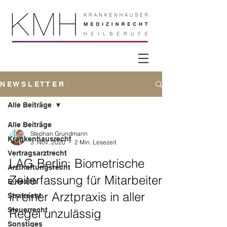
N E W S L E T T E R
Alle Beiträge
Alle Beiträge
Stephan Grundmann
Krankenhausrecht
3. Nov. 2020
2 Min. Lesezeit
Vertragsarztrecht
LAG Berlin: Biometrische
Arzthaftungsrecht
Zeiterfassung für Mitarbeiter
E-Health
in einer Arztpraxis in aller
Strafrecht
Steuerrecht
Regel unzulässig
Sonstiges